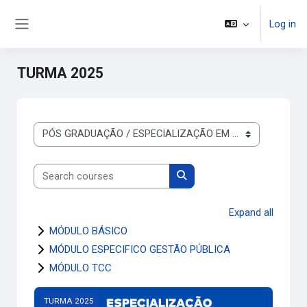
Skip to main content
Log in
Side panel
TURMA 2025
Course categories
Search courses
Search courses
Expand all
MÓDULO BÁSICO
MÓDULO ESPECIFICO GESTÃO PÚBLICA
MÓDULO TCC
SEMANA DE ACOLHIMENTO
TURMA 2025