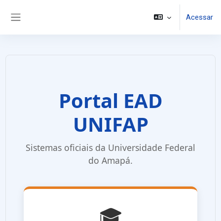
Ir para o conteúdo principal
Acessar
Painel lateral
Portal EAD
UNIFAP
Sistemas oficiais da Universidade Federal
do Amapá.
🎓